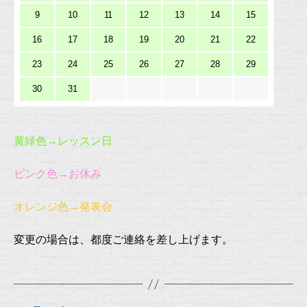
9
10
11
12
13
14
15
16
17
18
19
20
21
22
23
24
25
26
27
28
29
30
31
黄緑色→レッスン日
ピンク色→お休み
オレンジ色→発表会
変更の場合は、都度ご連絡を差し上げます。