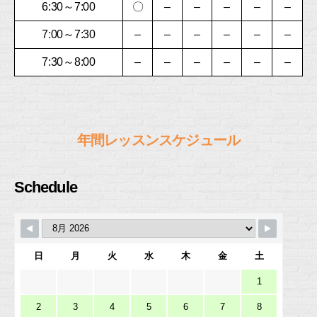
6:30～7:00
〇
–
–
–
–
–
7:00～7:30
–
–
–
–
–
–
7:30～8:00
–
–
–
–
–
–
年間レッスンスケジュール
Schedule
日
月
火
水
木
金
土
1
2
3
4
5
6
7
8