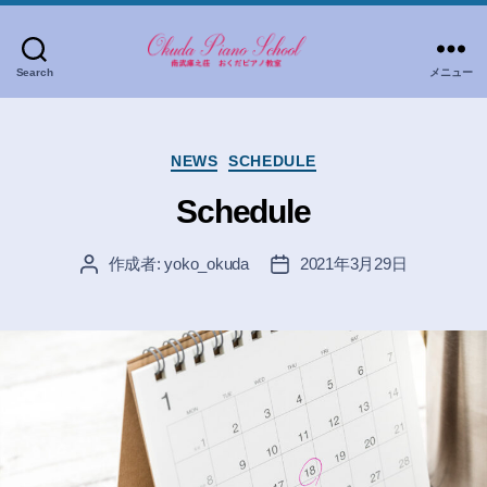
Search
メニュー
お
く
だ
カ
ピ
NEWS
SCHEDULE
テ
ア
ゴ
Schedule
ノ
リ
教
ー
作成者:
yoko_okuda
2021年3月29日
室
投
投
稿
稿
者
日