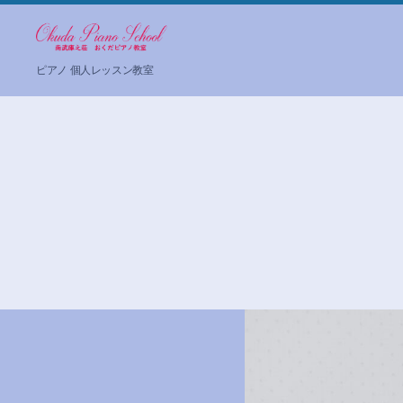
お
ピアノ 個人レッスン教室
く
だ
ピ
ア
ノ
教
室