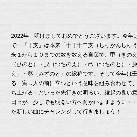
2022年 明けましておめでとうございます。今
で、「干支」は本来「十干十二支（じっかんじゅ
来１から１０までの数を数える言葉で、甲（きの
（ひのと）・戊（つちのえ）・己（つちのと）・
え）・葵（みずのと）の総称です。そして今年は
る、寅→人の前に立つという意味を組み合わせて
ち上がる」といった先行きの明るい、縁起の良い
日々が、少しでも明るい方へ向かいますよ
た新しい曲にチャレンジして行きましょう！