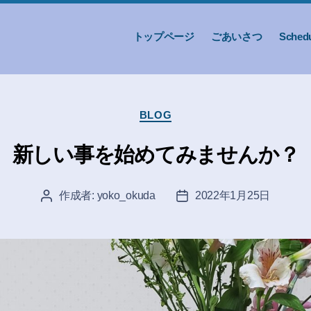
トップページ
ごあいさつ
Sched
カ
BLOG
テ
ゴ
新しい事を始めてみませんか？
リ
ー
作成者:
yoko_okuda
2022年1月25日
投
投
稿
稿
者
日