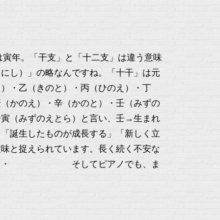
年は寅年。「干支」と「十二支」は違う意味
うにし）」の略なんですね。「十干」は元
え）・乙（きのと）・丙（ひのえ）・丁
庚（かのえ）・辛（かのと）・壬（みずの
壬寅（みずのえとら）と言い、壬→生まれ
、「誕生したものが成長する」「新しく立
意味と捉えられています。長く続く不安な
うに・・・ そしてピアノでも、ま